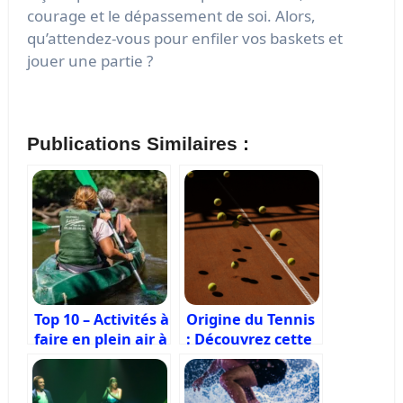
courage et le dépassement de soi. Alors,
qu’attendez-vous pour enfiler vos baskets et
jouer une partie ?
Publications Similaires :
Top 10 – Activités à
Origine du Tennis
faire en plein air à
: Découvrez cette
Bordeaux
histoire
fascinante