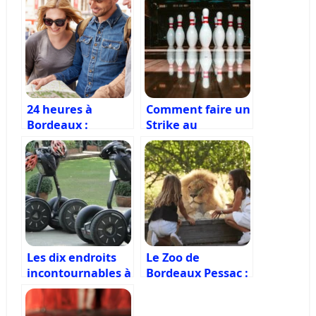
24 heures à
Comment faire un
Bordeaux :
Strike au
Découvrez les
Bowling?
lieux
incontournables
de la ville
Les dix endroits
Le Zoo de
incontournables à
Bordeaux Pessac :
visiter à Paris
Une expérience
unique à