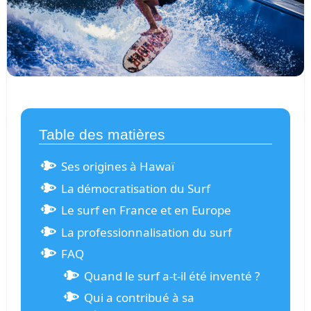
Table des matières
Ses origines à Hawaï
La démocratisation du Surf
Le surf en France et en Europe
La professionnalisation du surf
FAQ
Quand le surf a-t-il été inventé ?
Qui a contribué à sa