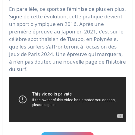
En parallèle, ce sport se féminise de plus en plus.
Signe de cette évolution, cette pratique devient
un sport olympique en 2016. Après une
première épreuve au Japon en 2021, c’est sur le
célèbre spot thaïsien de Tiaupo, en Polynésie,
que les surfers s’affronteront à l’occasion des
Jeux de Paris 2024. Une épreuve qui marquera,
à n’en pas douter, une nouvelle page de l’histoire
du surf.