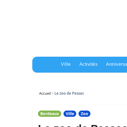
Skip
to
content
Ville
Activités
Anniversa
Accueil
>
Le zoo de Pessac
Bordeaux
Ville
Zoo