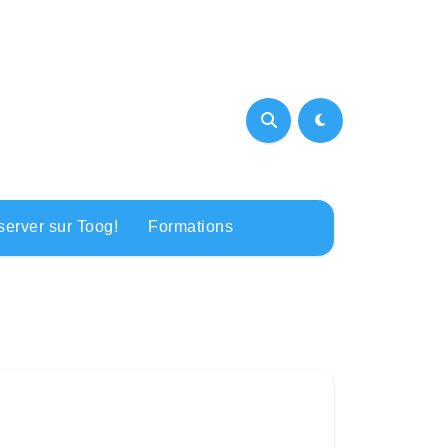
erver sur Toog!
Formations