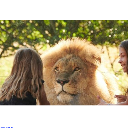
c
Pessac