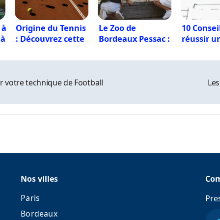
 à
Origine du Tennis
Le Zoo de
10 Consei
 à
: Découvrez cette
Bordeaux Pessac :
réussir u
histoire
Une expérience
d’Escape
fascinante
unique à
Bordeaux
r votre technique de Football
Les
Nos villes
Co
Paris
Pre
Bordeaux