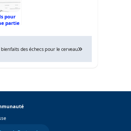
ls pour
ne partie
 Game
 bienfaits des échecs pour le cerveau
mmunauté
sse