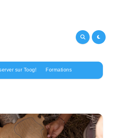
erver sur Toog!
Formations