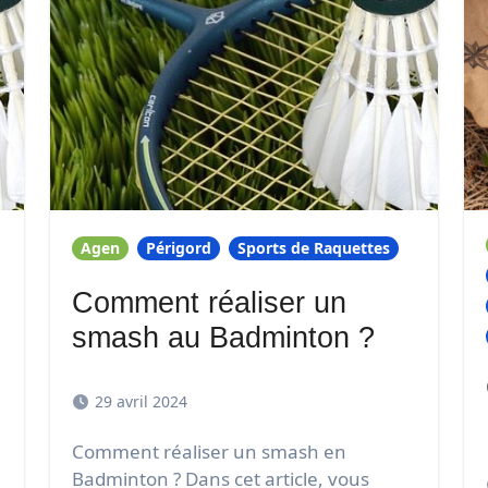
Agen
Périgord
Sports de Raquettes
Comment réaliser un
smash au Badminton ?
29 avril 2024
Comment réaliser un smash en
Badminton ? Dans cet article, vous