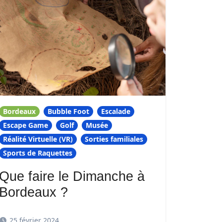
Bordeaux
Bubble Foot
Escalade
Escape Game
Golf
Musée
Réalité Virtuelle (VR)
Sorties familiales
Sports de Raquettes
Que faire le Dimanche à
Bordeaux ?
25 février 2024