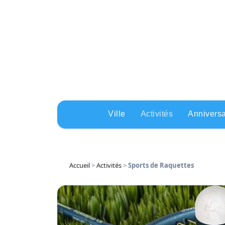
Skip
to
content
Ville
Activités
Anniversa
Accueil
>
Activités
>
Sports de Raquettes