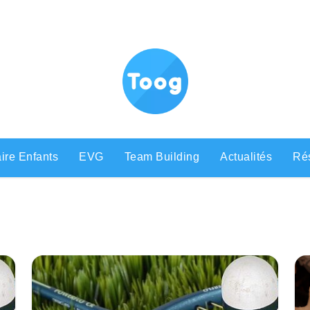
ire Enfants
EVG
Team Building
Actualités
Rés