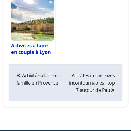
d’escalade à
raquette en
Bordeaux
pleine ascension
Activités à faire
en couple à Lyon
Navigation
de
Activités à faire en
Activités immersives
l’article
famille en Provence
incontournables : top
7 autour de Pau