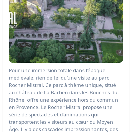
Pour une immersion totale dans l’époque
médiévale, rien de tel qu’une visite au parc
Rocher Mistral. Ce parc à thème unique, situé
au château de La Barben dans les Bouches-du-
Rhône, offre une expérience hors du commun
en Provence. Le Rocher Mistral propose une
série de spectacles et d’animations qui
transportent les visiteurs au cœur du Moyen
Âge. Il y a des cascades impressionnantes, des