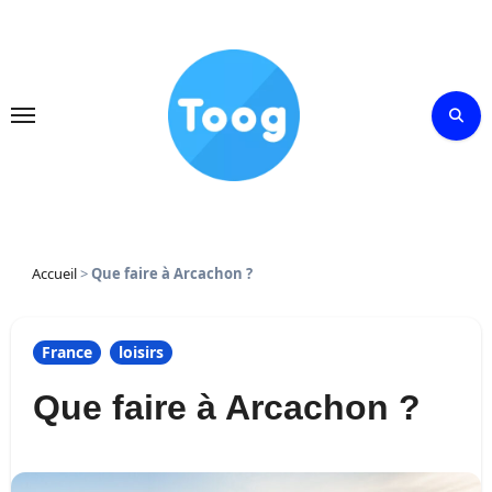
Skip
to
content
Accueil
>
Que faire à Arcachon ?
France
loisirs
Que faire à Arcachon ?