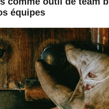
 comme outil de team bui
os équipes