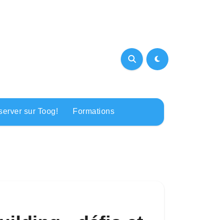
erver sur Toog!
Formations