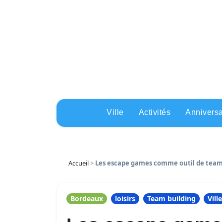
Skip
to
content
Ville
Activités
Anniversa
Accueil
>
Les escape games comme outil de team b
Bordeaux
loisirs
Team building
Ville