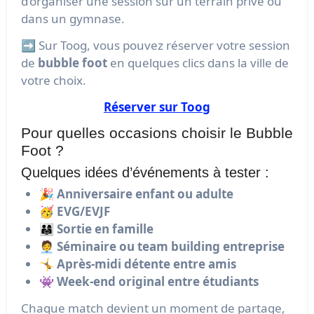
d’organiser une session sur un terrain privé ou
dans un gymnase.
➡️ Sur Toog, vous pouvez réserver votre session
de
bubble foot
en quelques clics dans la ville de
votre choix.
Réserver sur Toog
Pour quelles occasions choisir le Bubble
Foot ?
Quelques idées d’événements à tester :
🎉
Anniversaire enfant ou adulte
🥳
EVG/EVJF
👨‍👩‍👧
Sortie en famille
🧑‍💼
Séminaire ou team building entreprise
🤸
Après-midi détente entre amis
👾
Week-end original entre étudiants
Chaque match devient un moment de partage,