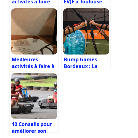
activités à faire
EVJF à Toulouse
pour EVG à
Bordeaux
Meilleures
Bump Games
activités à faire à
Bordeaux : La
Toulouse quand il
meilleur défense
pleut !
c’est l’attaque
10 Conseils pour
améliorer son
chrono au Karting