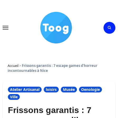
Skip
to
content
Accueil
>
Frissons garantis : 7 escape games d’horreur
incontournables à Nice
Atelier Artisanal
loisirs
Musée
Oenologie
Ville
Frissons garantis : 7