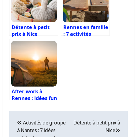
Détente à petit
Rennes en famille
prix à Nice
: 7 activités
enfants à tester
absolument
After-work à
Rennes : idées fun
pour une soirée
réussie
Navigation
de
Activités de groupe
Détente à petit prix à
l’article
à Nantes : 7 idées
Nice