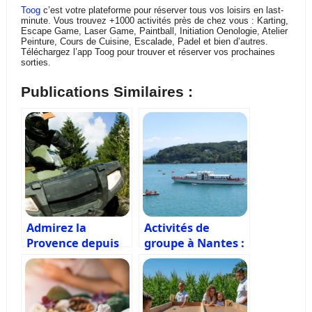
Toog
c’est votre plateforme pour réserver tous vos loisirs en last-
minute. Vous trouvez +1000 activités près de chez vous : Karting,
Escape Game, Laser Game, Paintball, Initiation Oenologie, Atelier
Peinture, Cours de Cuisine, Escalade, Padel et bien d’autres.
Téléchargez l’app Toog pour trouver et réserver vos prochaines
sorties.
Publications Similaires :
Admirez la
Activités de
Provence depuis
groupe à Nantes :
les airs pour un
7 idées originales
moment magique
pour des
moments
mémorables