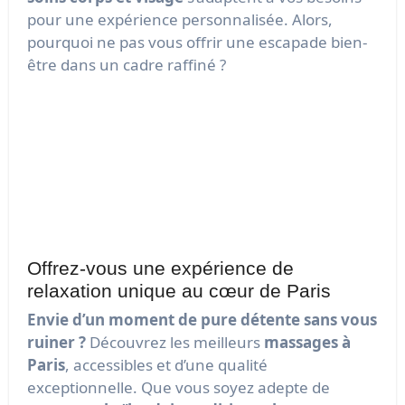
pour une expérience personnalisée. Alors,
pourquoi ne pas vous offrir une escapade bien-
être dans un cadre raffiné ?
Réservez dès maintenant sur Toog et découvrez
pourquoi ce
spa parisien
est un véritable
coup
de cœur
. Prenez soin de vous, plongez dans un
univers de détente, et laissez-vous transporter
par l’expertise des praticiens.
Lok Siam Spa
, c’est
bien plus qu’un massage, c’est une
expérience
de sérénité au cœur de Paris
.
Offrez-vous une expérience de
relaxation unique au cœur de Paris
Envie d’un moment de pure détente sans vous
ruiner ?
Découvrez les meilleurs
massages à
Paris
, accessibles et d’une qualité
exceptionnelle. Que vous soyez adepte de