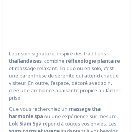
de Paris. Ce
salon de massage thaïlandais
propose une expérience authentique, idéale
pour apaiser le corps et l’esprit. Grâce à
l’utilisation d’
huiles essentielles bio
, leurs
massages corps huiles chaudes
procurent une
relaxation profonde et durable.
Leur soin signature, inspiré des traditions
thaïlandaises
, combine
réflexologie plantaire
et massage relaxant. En duo ou en solo, c’est
une parenthèse de sérénité qui attend chaque
visiteur. En outre, l’espace, décoré avec soin,
crée une ambiance apaisante propice au lâcher-
prise.
Que vous recherchiez un
massage thai
harmonie spa
ou une expérience sur mesure,
Lok Siam Spa
répond à toutes vos envies. Les
soins corps et visage
s’adaptent à vos besoins