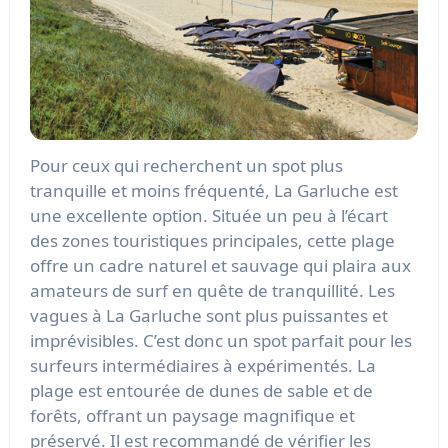
Pour ceux qui recherchent un spot plus
tranquille et moins fréquenté, La Garluche est
une excellente option. Située un peu à l’écart
des zones touristiques principales, cette plage
offre un cadre naturel et sauvage qui plaira aux
amateurs de surf en quête de tranquillité. Les
vagues à La Garluche sont plus puissantes et
imprévisibles. C’est donc un spot parfait pour les
surfeurs intermédiaires à expérimentés. La
plage est entourée de dunes de sable et de
forêts, offrant un paysage magnifique et
préservé. Il est recommandé de vérifier les