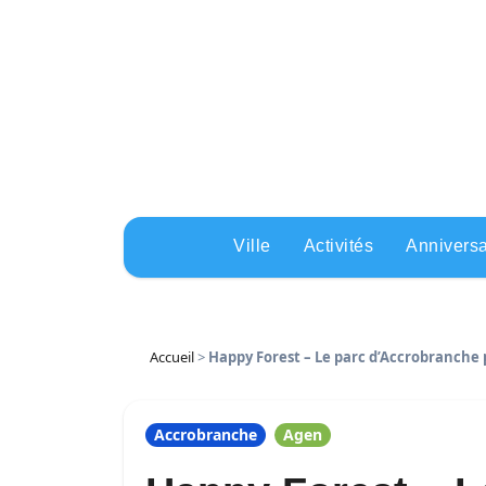
Skip
to
content
Ville
Activités
Anniversa
Accueil
>
Happy Forest – Le parc d’Accrobranche 
Accrobranche
Agen