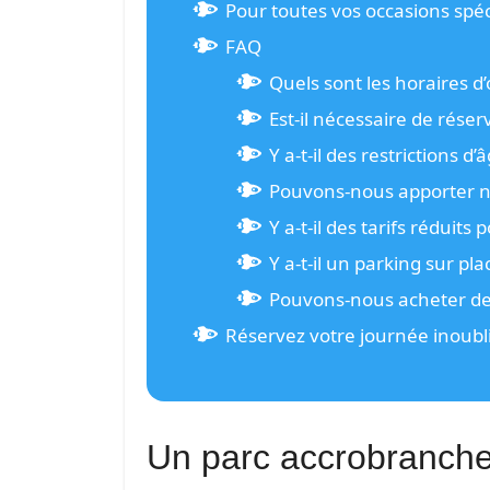
Pour toutes vos occasions spéc
FAQ
Quels sont les horaires d
Est-il nécessaire de réser
Y a-t-il des restrictions d
Pouvons-nous apporter no
Y a-t-il des tarifs réduits
Y a-t-il un parking sur pla
Pouvons-nous acheter des
Réservez votre journée inoubl
Un parc accrobranche