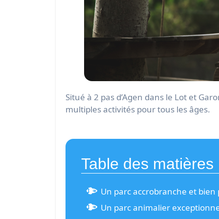
Situé à 2 pas d’Agen dans le Lot et Garonne, Happy Forest est l’un des plus grands parcs d’Accrobranche de France, découvrez ses
multiples activités pour tous les âges.
Table des matières
Un parc accrobranche et bien 
Un parc animalier exceptionne