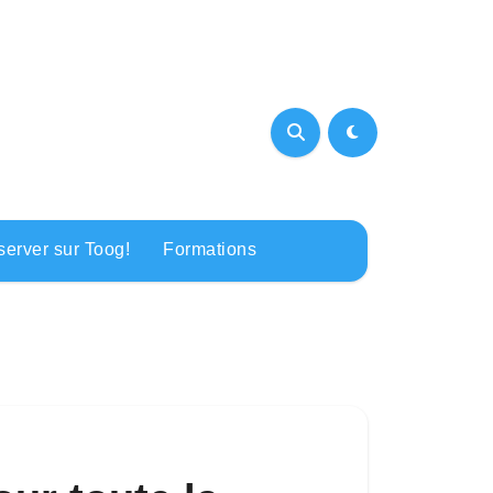
erver sur Toog!
Formations