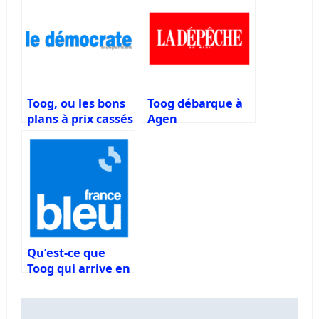
loisirs, même au
à petits prix grâce
dernier moment
au site TOOG
Toog, ou les bons
Toog débarque à
plans à prix cassés
Agen
Qu’est-ce que
Toog qui arrive en
Dordogne?
Navigation