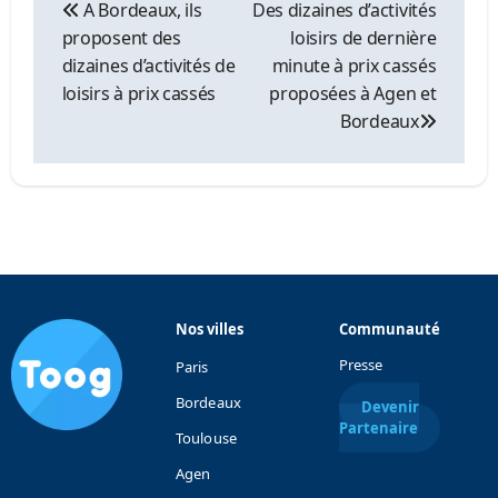
de
A Bordeaux, ils
Des dizaines d’activités
l’article
proposent des
loisirs de dernière
dizaines d’activités de
minute à prix cassés
loisirs à prix cassés
proposées à Agen et
Bordeaux
Nos villes
Communauté
Presse
Paris
Bordeaux
Devenir
Partenaire
Toulouse
Agen