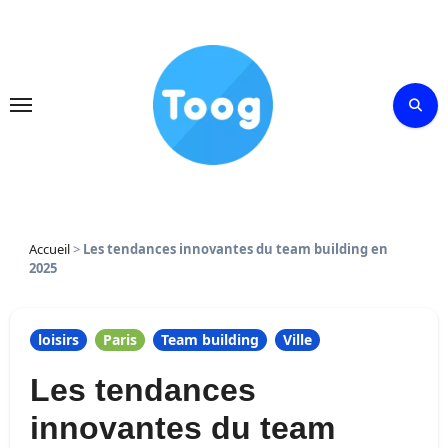
Skip
to
content
Accueil
>
Les tendances innovantes du team building en
2025
loisirs
Paris
Team building
Ville
Les tendances
innovantes du team