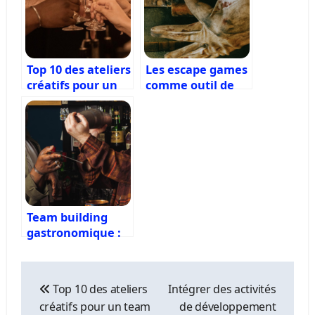
Top 10 des ateliers
Les escape games
créatifs pour un
comme outil de
team building
team building :
original et
défis et bénéfices
inspirant
pour vos équipes
Team building
gastronomique :
renforcer les liens
autour de la
Navigation
cuisine et de la
de
Top 10 des ateliers
Intégrer des activités
dégustation
l’article
créatifs pour un team
de développement