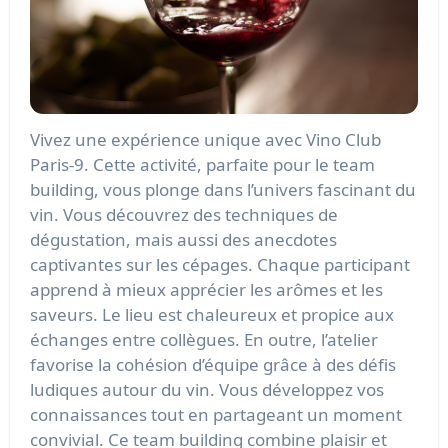
Vivez une expérience unique avec Vino Club
Paris-9. Cette activité, parfaite pour le team
building, vous plonge dans l’univers fascinant du
vin. Vous découvrez des techniques de
dégustation, mais aussi des anecdotes
captivantes sur les cépages. Chaque participant
apprend à mieux apprécier les arômes et les
saveurs. Le lieu est chaleureux et propice aux
échanges entre collègues. En outre, l’atelier
favorise la cohésion d’équipe grâce à des défis
ludiques autour du vin. Vous développez vos
connaissances tout en partageant un moment
convivial. Ce team building combine plaisir et