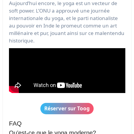
Aujourd’hui encore, le yoga est un vecteur de
soft power. L’ONU a approuvé une journée
internationale du yoga, et le parti nationaliste
au pouvoir en Inde le promeut comme un art
millénaire et pur, jouant ainsi sur ce malentendu
historique.
Réserver sur Toog
FAQ
Qu’est-ce que le yoga moderne?