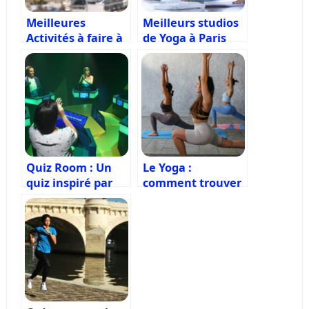
Meilleures
Meilleurs studios
Activités à faire à
de Yoga à Paris
Paris quand il
pleut
Quiz Room : Un
Le Yoga :
quiz inspiré par
comment trouver
les jeux télévisés
la pratique qui
vous convient