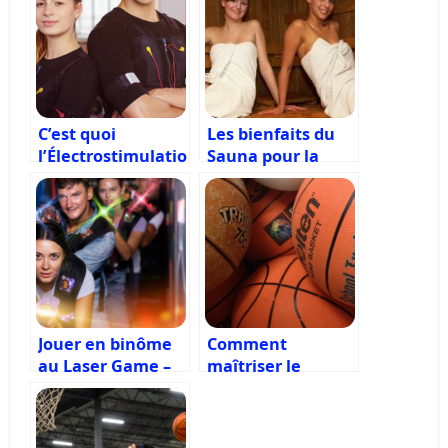
C’est quoi
Les bienfaits du
l’Électrostimulation
Sauna pour la
(EMS) ?
santé
Jouer en binôme
Comment
au Laser Game –
maîtriser le
Une stratégie
panier à 3 points
gagnante
au basketball