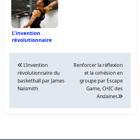
L’invention
révolutionnaire
du basketball par
James Naismith
Navigation
de
L’invention
Renforcer la réflexion
l’article
révolutionnaire du
et la cohésion en
basketball par James
groupe par Escape
Naismith
Game, CHIC des
Andaines