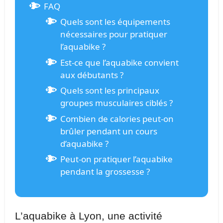
FAQ
Quels sont les équipements
nécessaires pour pratiquer
l’aquabike ?
Est-ce que l’aquabike convient
aux débutants ?
Quels sont les principaux
groupes musculaires ciblés ?
Combien de calories peut-on
brûler pendant un cours
d’aquabike ?
Peut-on pratiquer l’aquabike
pendant la grossesse ?
L’aquabike à Lyon, une activité