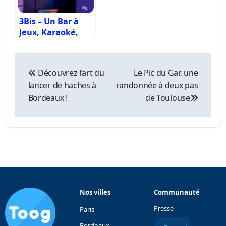
3Bis – Un Bar à
Jeux, Karaoké,
Quiz, Blind-test &
Retrogaming à
Navigation
Paris
de
Découvrez l’art du
Le Pic du Gar, une
l’article
lancer de haches à
randonnée à deux pas
Bordeaux !
de Toulouse
Nos villes
Communauté
Presse
Paris
Bordeaux