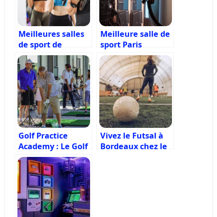
Meilleures salles
Meilleure salle de
de sport de
sport Paris
Bordeaux
Golf Practice
Vivez le Futsal à
Academy : Le Golf
Bordeaux chez le
accessible à tous
Five à Bordeaux
Lac