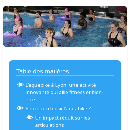
Table des matières
L’aquabike à Lyon, une activité
innovante qui allie fitness et bien-
être
Pourquoi choisir l’aquabike ?
Un impact réduit sur les
articulations